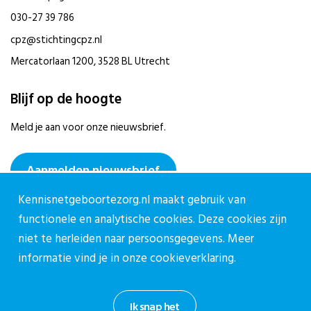
030-27 39 786
cpz@stichtingcpz.nl
Mercatorlaan 1200, 3528 BL Utrecht
Blijf op de hoogte
Meld je aan voor onze nieuwsbrief.
Aanmelden nieuwsbrief
Kennisnetgeboortezorg.nl maakt gebruik van
functionele en analytische cookies. Deze cookies zijn
niet te herleiden naar persoonsgegevens. Meer
informatie vind je in onze
cookieverklaring.
Privacy reglement CPZ
Cookieverklaring
Ik snap het