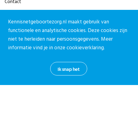
Contact
Contact
Kennisnetgeboortezorg.nl maakt gebruik van
functionele en analytische cookies. Deze cookies zijn
Contactpagina
niet te herleiden naar persoonsgegevens. Meer
030-27 39 786
informatie vind je in onze
cookieverklaring.
cpz@stichtingcpz.nl
Mercatorlaan 1200, 3528 BL Utrecht
Ik snap het
Blijf op de hoogte
Meld je aan voor onze nieuwsbrief.
Aanmelden nieuwsbrief