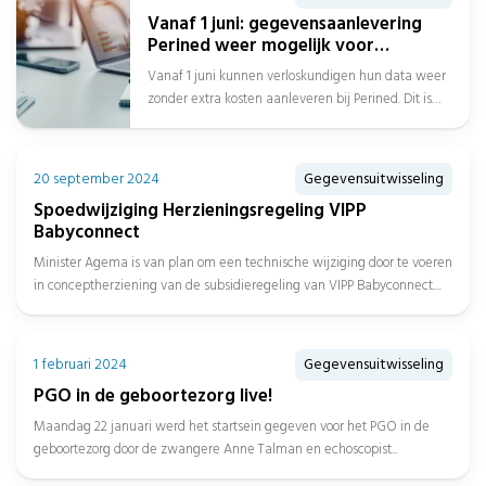
Vanaf 1 juni: gegevensaanlevering
Perined weer mogelijk voor
verloskundigen
Vanaf 1 juni kunnen verloskundigen hun data weer
zonder extra kosten aanleveren bij Perined. Dit is
goed nieuws voor de...
20 september 2024
Gegevensuitwisseling
Spoedwijziging Herzieningsregeling VIPP
Babyconnect
Minister Agema is van plan om een technische wijziging door te voeren
in conceptherziening van de subsidieregeling van VIPP Babyconnect....
1 februari 2024
Gegevensuitwisseling
PGO in de geboortezorg live!
Maandag 22 januari werd het startsein gegeven voor het PGO in de
geboortezorg door de zwangere Anne Talman en echoscopist...