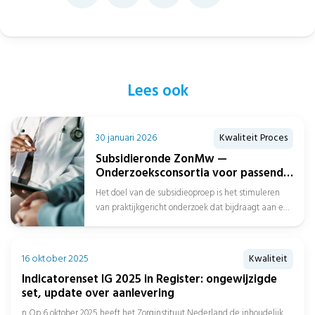
Lees ook
30 januari 2026
Kwaliteit Proces
Subsidieronde ZonMw —
Onderzoeksconsortia voor passend
zorgaanbod over de gehele
Het doel van de subsidieoproep is het stimuleren
zorgketen
van praktijkgericht onderzoek dat bijdraagt aan een
beter passend zorgaanbod over de...
16 oktober 2025
Kwaliteit
Indicatorenset IG 2025 in Register: ongewijzigde
set, update over aanlevering
n Op 6 oktober 2025 heeft het Zorginstituut Nederland de inhoudelijk