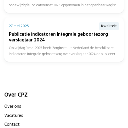
ongewijzigde indicatorenset 2025 opgenomen in het openbaar Register
en...
27 mei 2025
Kwaliteit
Publicatie indicatoren Integrale geboortezorg
verslagjaar 2024
Op vrijdag 9 mei 2025 heeft Zorginstituut Nederland de beschikbare
indicatoren Integrale geboortezorg over verslagjaar 2024 gepubliceerd,
met daarbij de...
Over CPZ
Over ons
Vacatures
Contact