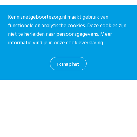
Contact
Kennisnetgeboortezorg.nl maakt gebruik van
functionele en analytische cookies. Deze cookies zijn
Contactpagina
niet te herleiden naar persoonsgegevens. Meer
030-27 39 786
informatie vind je in onze
cookieverklaring.
cpz@stichtingcpz.nl
Mercatorlaan 1200, 3528 BL Utrecht
Ik snap het
Blijf op de hoogte
Meld je aan voor onze nieuwsbrief.
Aanmelden nieuwsbrief