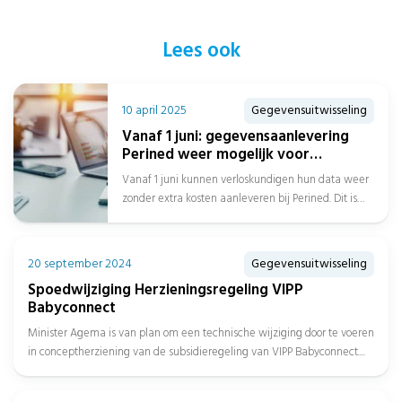
Lees ook
10 april 2025
Gegevensuitwisseling
Vanaf 1 juni: gegevensaanlevering
Perined weer mogelijk voor
verloskundigen
Vanaf 1 juni kunnen verloskundigen hun data weer
zonder extra kosten aanleveren bij Perined. Dit is
goed nieuws voor de...
20 september 2024
Gegevensuitwisseling
Spoedwijziging Herzieningsregeling VIPP
Babyconnect
Minister Agema is van plan om een technische wijziging door te voeren
in conceptherziening van de subsidieregeling van VIPP Babyconnect....