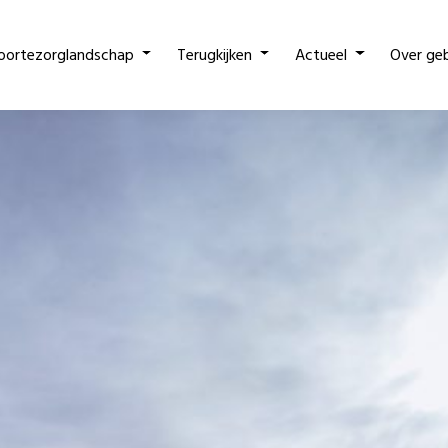
oortezorglandschap
Terugkijken
Actueel
Over ge