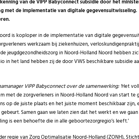
kenning van de VIPP Babyconnect subsidie door het ministe
g met de implementatie van digitale gegevensuitwisseling. 
ren.
ord is koploper in de implementatie van digitale gegevensuit
orgverleners werkzaam bij ziekenhuizen, verloskundigenprakti
 de jeugdgezondheidszorg in Noord-Holland Noord hebben zi
io in het land hebben zij de door VWS beschikbare subsidie a
amanager VIPP Babyconnect over de samenwerking: ‘
Het vol
m met de zorgverleners in Noord-Holland Noord van start te g
s op de juiste plaats en het juiste moment beschikbaar zijn, e
 gebeurt. Samen gaan we laten zien dat het werkt en we gaan
ing is een behoefte die in alle geboortezorgregio’s leeft.’
r regie van Zorg Optimalisatie Noord-Holland (ZONH), Sticht