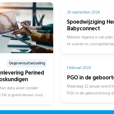
20 september 2024
Spoedwijziging He
Babyconnect
Minister Agema is van plan
te voeren in conceptherzie
VIPP Babyconnect....
Gegevensuitwisseling
1 februari 2024
anlevering Perined
PGO in de geboorte
loskundigen
Maandag 22 januari werd h
n hun data weer zonder
PGO in de geboortezorg d
. Dit is goed nieuws voor
echoscopist...