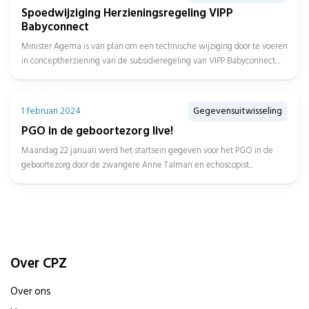
Spoedwijziging Herzieningsregeling VIPP
Babyconnect
Minister Agema is van plan om een technische wijziging door te voeren
in conceptherziening van de subsidieregeling van VIPP Babyconnect....
1 februari 2024
Gegevensuitwisseling
PGO in de geboortezorg live!
Maandag 22 januari werd het startsein gegeven voor het PGO in de
geboortezorg door de zwangere Anne Talman en echoscopist...
Over CPZ
Over ons