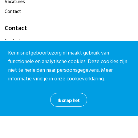
Vacatures
Contact
Contact
Contactpagina
030-27 39 786
Kennisnetgeboortezorg.nl maakt gebruik van
cpz@stichtingcpz.nl
functionele en analytische cookies. Deze cookies zijn
niet te herleiden naar persoonsgegevens. Meer
Mercatorlaan 1200, 3528 BL Utrecht
informatie vind je in onze
cookieverklaring.
Blijf op de hoogte
Meld je aan voor onze nieuwsbrief.
Ik snap het
Aanmelden nieuwsbrief