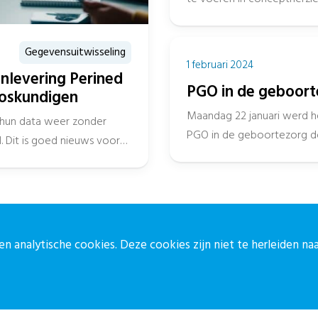
VIPP Babyconnect....
Gegevensuitwisseling
1 februari 2024
anlevering Perined
PGO in de geboorte
loskundigen
Maandag 22 januari werd h
n hun data weer zonder
PGO in de geboortezorg d
. Dit is goed nieuws voor
echoscopist...
n analytische cookies. Deze cookies zijn niet te herleiden n
ontact
Blijf op de 
ontactpagina
Meld je aan vo
30-27 39 786