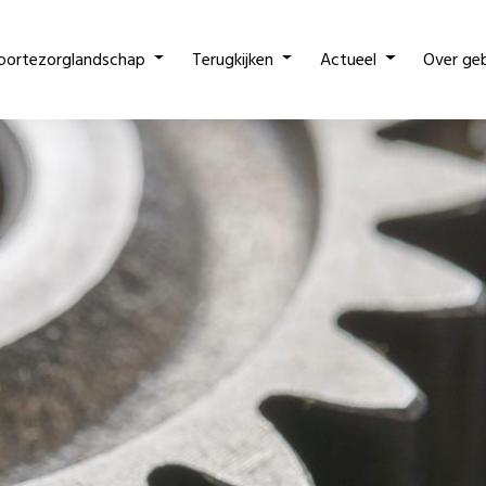
oortezorglandschap
Terugkijken
Actueel
Over ge