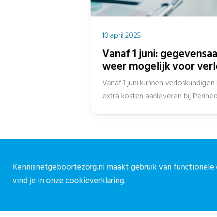
10 april 2025
Vanaf 1 juni: gegevensa
weer mogelijk voor ver
Vanaf 1 juni kunnen verloskundige
extra kosten aanleveren bij Perined
de...
Kennisnetgeboortezorg.nl maakt gebruik van functionele e
Over CPZ
C
vind je in onze
cookieverklaring.
Over ons
C
Vacatures
0