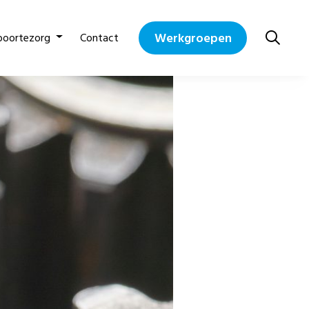
Werkgroepen
boortezorg
Contact