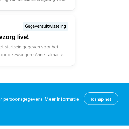
Gegevensuitwisseling
zorg live!
et startsein gegeven voor het
oor de zwangere Anne Talman en
aar persoonsgegevens. Meer informatie
Ik snap het
hoogte
or onze nieuwsbrief.