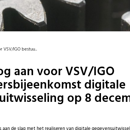
r VSV/IGO bestuu...
og aan voor VSV/IGO
rsbijeenkomst digitale
itwisseling op 8 dece
’s aan de slag met het realiseren van digitale gegevensuitwiss