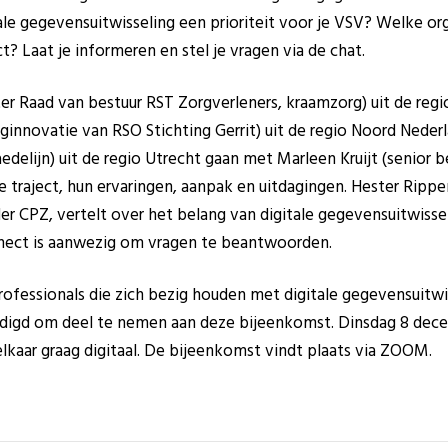
le gegevensuitwisseling een prioriteit voor je VSV? Welke or
ct? Laat je informeren en stel je vragen via de chat.
er Raad van bestuur RST Zorgverleners, kraamzorg) uit de reg
rginnovatie van RSO Stichting Gerrit) uit de regio Noord Neder
aedelijn) uit de regio Utrecht gaan met Marleen Kruijt (senior b
 traject, hun ervaringen, aanpak en uitdagingen. Hester Rippen
er CPZ, vertelt over het belang van digitale gegevensuitwissel
nect is aanwezig om vragen te beantwoorden.
ofessionals die zich bezig houden met digitale gegevensuitwi
digd om deel te nemen aan deze bijeenkomst. Dinsdag 8 dece
e elkaar graag digitaal. De bijeenkomst vindt plaats via ZOOM.