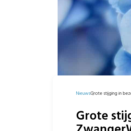
Nieuws
Grote stijging in bez
Grote sti
ZwangerW