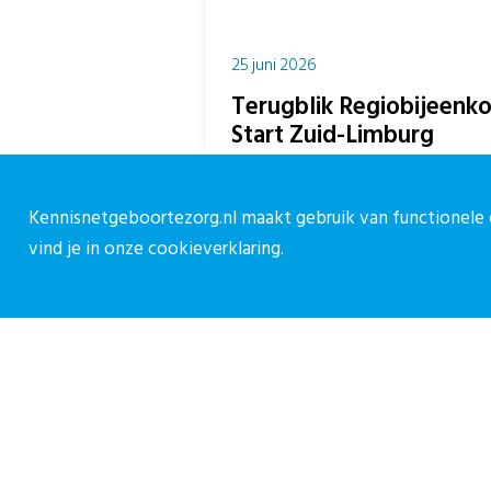
25 juni 2026
Terugblik Regiobijeenko
Start Zuid-Limburg
Een inspirerend programma Op 11 j
uit de geboortezorg, jeugdgezondh
Kennisnetgeboortezorg.nl maakt gebruik van functionele e
gemeenten en het onderwijs samen 
vind je in onze
cookieverklaring.
Over CPZ
C
Over ons
C
Vacatures
0