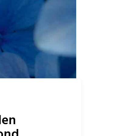
len
ond