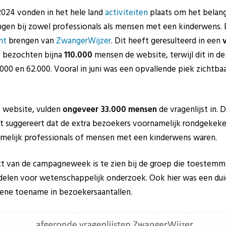
 2024 vonden in het hele land
activiteiten
plaats om het belang
gen bij zowel professionals als mensen met een kinderwens. 
ht
brengen van
ZwangerWijzer
. Dit heeft geresulteerd in een
4 bezochten bijna
110.000
mensen de website, terwijl dit in d
00 en 62.000. Vooral in juni was een opvallende piek zichtbaar
e website, vulden
ongeveer 33.000 mensen
de vragenlijst in. D
t suggereert dat de extra bezoekers voornamelijk rondgekeke
amelijk professionals of mensen met een kinderwens waren.
ect van de campagneweek is te zien bij de groep die toestem
elen voor wetenschappelijk onderzoek. Ook hier was een duidel
mene toename in bezoekersaantallen.