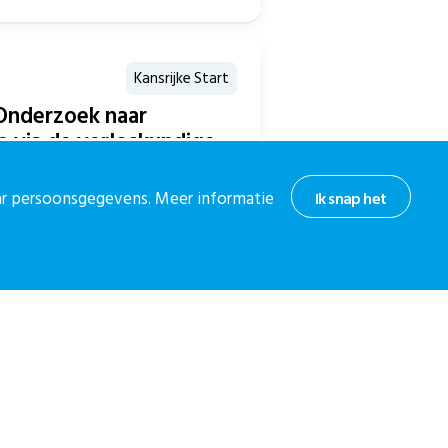
Kansrijke Start
Onderzoek naar
e via de verloskundige
opnieuw uitbraken van kinkhoest,
aar persoonsgegevens. Meer informatie
Ik snap het
’s. In Den Haag halen nog te...
hoogte
or onze nieuwsbrief.