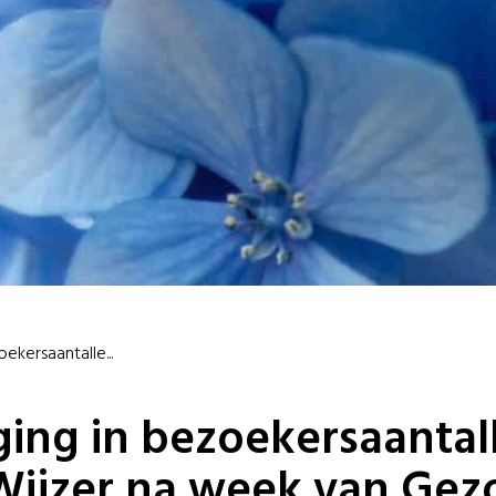
oekersaantalle...
jging in bezoekersaantal
ijzer na week van Gez