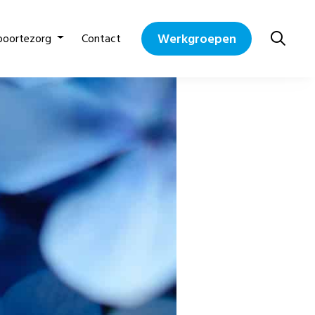
Werkgroepen
boortezorg
Contact