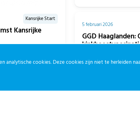
Kansrijke Start
5 februari 2026
mst Kansrijke
GGD Haaglanden: 
kinkhoestvaccinati
uni kwamen professionals
De afgelopen jaren zijn er 
eidszorg, sociaal domein,
n analytische cookies. Deze cookies zijn niet te herleiden n
met risico’s voor jonge baby
in...
ontact
Blijf op de 
ontactpagina
Meld je aan vo
30-27 39 786