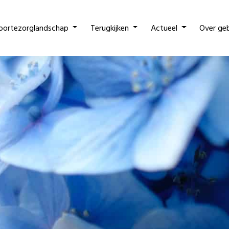
oortezorglandschap
Terugkijken
Actueel
Over ge