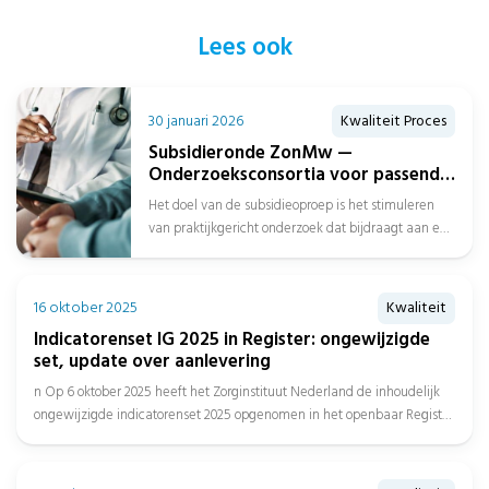
Lees ook
30 januari 2026
Kwaliteit Proces
Subsidieronde ZonMw —
Onderzoeksconsortia voor passend
zorgaanbod over de gehele
Het doel van de subsidieoproep is het stimuleren
zorgketen
van praktijkgericht onderzoek dat bijdraagt aan een
beter passend zorgaanbod over de...
16 oktober 2025
Kwaliteit
Indicatorenset IG 2025 in Register: ongewijzigde
set, update over aanlevering
n Op 6 oktober 2025 heeft het Zorginstituut Nederland de inhoudelijk
ongewijzigde indicatorenset 2025 opgenomen in het openbaar Register
en...