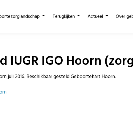
oortezorglandschap
Terugkijken
Actueel
Over ge
d IUGR IGO Hoorn (zor
n juli 2016. Beschikbaar gesteld Geboortehart Hoorn.
orn