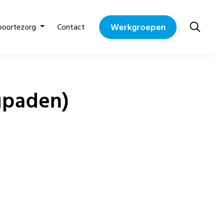
Werkgroepen
boortezorg
Contact
gpaden)