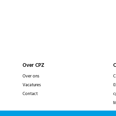
Over CPZ
C
Over ons
C
Vacatures
0
Contact
c
M