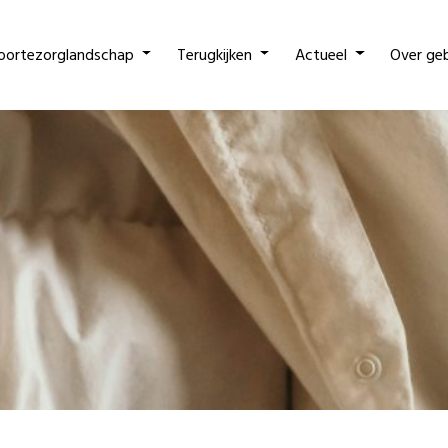
oortezorglandschap
Terugkijken
Actueel
Over ge