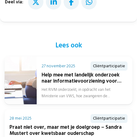
Deel via:
Lees ook
27 november 2025
Cliëntparticipatie
Help mee met landelijk onderzoek
naar informatievoorziening voor
zwangeren
Het RIVM onderzoekt, in opdracht van het
Ministerie van VWS, hoe zwangeren de
informatievoorziening, het vertrouwen en de
kwaliteit van...
28 mei 2025
Cliëntparticipatie
Praat niet over, maar met je doelgroep – Sandra
Mustert over kwetsbaar ouderschap