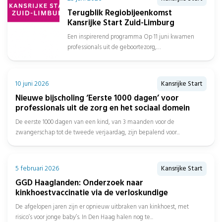
Terugblik Regiobijeenkomst
Kansrijke Start Zuid-Limburg
Een inspirerend programma Op 11 juni kwamen
professionals uit de geboortezorg,
jeugdgezondheidszorg, sociaal domein, gemeenten
en het onderwijs samen in...
10 juni 2026
Kansrijke Start
Nieuwe bijscholing ‘Eerste 1000 dagen’ voor
professionals uit de zorg en het sociaal domein
De eerste 1000 dagen van een kind, van 3 maanden voor de
zwangerschap tot de tweede verjaardag, zijn bepalend voor...
5 februari 2026
Kansrijke Start
GGD Haaglanden: Onderzoek naar
kinkhoestvaccinatie via de verloskundige
De afgelopen jaren zijn er opnieuw uitbraken van kinkhoest, met
risico’s voor jonge baby’s. In Den Haag halen nog te...