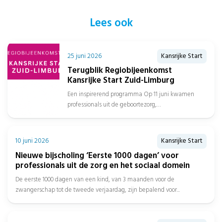
Lees ook
25 juni 2026
Kansrijke Start
Terugblik Regiobijeenkomst
Kansrijke Start Zuid-Limburg
Een inspirerend programma Op 11 juni kwamen
professionals uit de geboortezorg,
jeugdgezondheidszorg, sociaal domein, gemeenten
en het onderwijs samen in...
10 juni 2026
Kansrijke Start
Nieuwe bijscholing ‘Eerste 1000 dagen’ voor
professionals uit de zorg en het sociaal domein
De eerste 1000 dagen van een kind, van 3 maanden voor de
zwangerschap tot de tweede verjaardag, zijn bepalend voor...