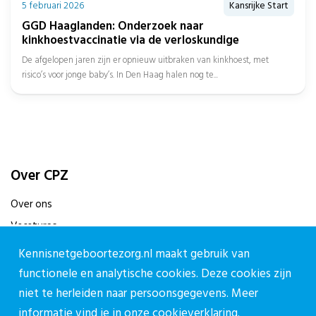
5 februari 2026
Kansrijke Start
GGD Haaglanden: Onderzoek naar
kinkhoestvaccinatie via de verloskundige
De afgelopen jaren zijn er opnieuw uitbraken van kinkhoest, met
risico’s voor jonge baby’s. In Den Haag halen nog te...
Over CPZ
Over ons
Vacatures
Contact
Kennisnetgeboortezorg.nl maakt gebruik van
functionele en analytische cookies. Deze cookies zijn
Contact
niet te herleiden naar persoonsgegevens. Meer
informatie vind je in onze
cookieverklaring.
Contactpagina