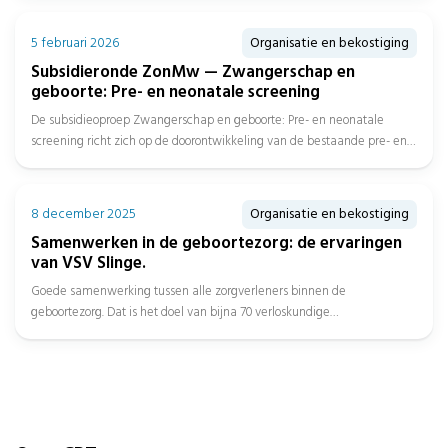
Nederlandse Zorgautoriteit (NZa) bekendgemaakt....
5 februari 2026
Organisatie en bekostiging
Subsidieronde ZonMw — Zwangerschap en
geboorte: Pre- en neonatale screening
De subsidieoproep Zwangerschap en geboorte: Pre- en neonatale
screening richt zich op de doorontwikkeling van de bestaande pre- en
neonatale...
8 december 2025
Organisatie en bekostiging
Samenwerken in de geboortezorg: de ervaringen
van VSV Slinge.
Goede samenwerking tussen alle zorgverleners binnen de
geboortezorg. Dat is het doel van bijna 70 verloskundige
samenwerkingsverbanden (VSV’s). Met ondersteuning...