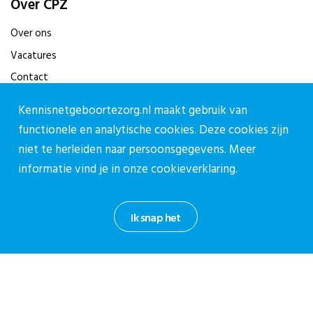
Over CPZ
Over ons
Vacatures
Contact
Kennisnetgeboortezorg.nl maakt gebruik van
Contact
functionele en analytische cookies. Deze cookies zijn
Contactpagina
niet te herleiden naar persoonsgegevens. Meer
030-27 39 786
informatie vind je in onze
cookieverklaring.
cpz@stichtingcpz.nl
Mercatorlaan 1200, 3528 BL Utrecht
Ik snap het
Blijf op de hoogte
Meld je aan voor onze nieuwsbrief.