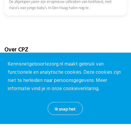
De afgelopen jaren zijn er opnieuw uitbraken van kinkhoest, met
risico’s voor jonge baby’s. In Den Haag halen nog te...
Over CPZ
Over ons
Kennisnetgeboortezorg.nl maakt gebruik van
Vacatures
functionele en analytische cookies. Deze cookies zijn
Contact
niet te herleiden naar persoonsgegevens. Meer
informatie vind je in onze
cookieverklaring.
Contact
Contactpagina
Ik snap het
030-27 39 786
cpz@stichtingcpz.nl