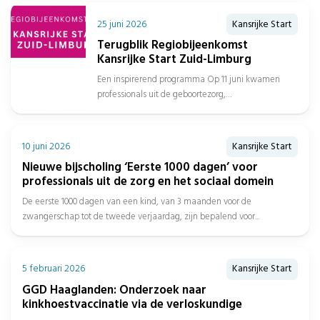
25 juni 2026
Kansrijke Start
Terugblik Regiobijeenkomst
Kansrijke Start Zuid-Limburg
Een inspirerend programma Op 11 juni kwamen
professionals uit de geboortezorg,
jeugdgezondheidszorg, sociaal domein, gemeenten
en het onderwijs samen in...
10 juni 2026
Kansrijke Start
Nieuwe bijscholing ‘Eerste 1000 dagen’ voor
professionals uit de zorg en het sociaal domein
De eerste 1000 dagen van een kind, van 3 maanden voor de
zwangerschap tot de tweede verjaardag, zijn bepalend voor...
5 februari 2026
Kansrijke Start
GGD Haaglanden: Onderzoek naar
kinkhoestvaccinatie via de verloskundige