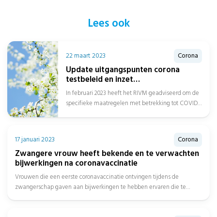
Lees ook
22 maart 2023
Corona
Update uitgangspunten corona
testbeleid en inzet
zorgmedewerkers buiten het
In februari 2023 heeft het RIVM geadviseerd om de
ziekenhuis
specifieke maatregelen met betrekking tot COVID-
19 te stoppen en voortaan algemene...
17 januari 2023
Corona
Zwangere vrouw heeft bekende en te verwachten
bijwerkingen na coronavaccinatie
Vrouwen die een eerste coronavaccinatie ontvingen tijdens de
zwangerschap gaven aan bijwerkingen te hebben ervaren die te
verwachten zijn na...