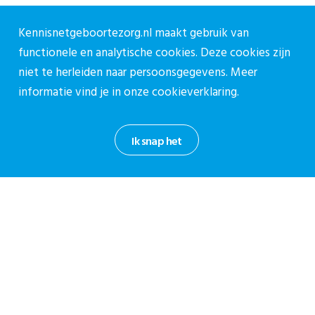
030-27 39 786
Kennisnetgeboortezorg.nl maakt gebruik van
cpz@stichtingcpz.nl
functionele en analytische cookies. Deze cookies zijn
Mercatorlaan 1200, 3528 BL Utrecht
niet te herleiden naar persoonsgegevens. Meer
Blijf op de hoogte
informatie vind je in onze
cookieverklaring.
Meld je aan voor onze nieuwsbrief.
Ik snap het
Aanmelden nieuwsbrief
Privacy reglement CPZ
Cookieverklaring
Informatiebeveiligingsbeleid
Disclaimer