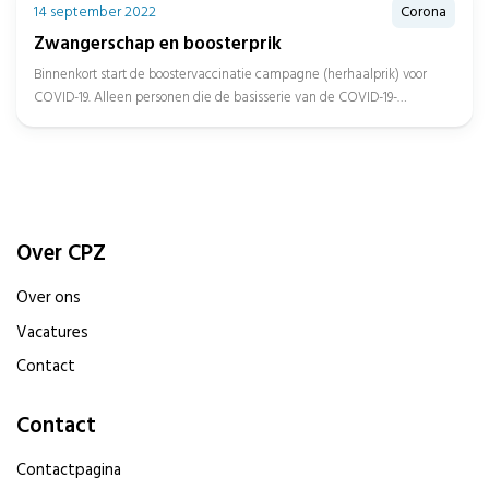
14 september 2022
Corona
Zwangerschap en boosterprik
Binnenkort start de boostervaccinatie campagne (herhaalprik) voor
COVID-19. Alleen personen die de basisserie van de COVID-19-
vaccinatie al hebben ontvangen, komen...
Over CPZ
Over ons
Vacatures
Contact
Contact
Contactpagina