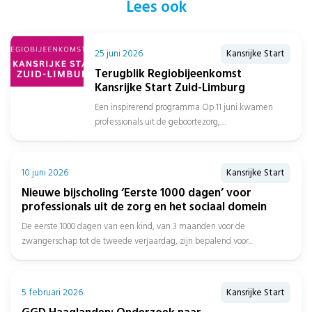
Lees ook
25 juni 2026
Kansrijke Start
Terugblik Regiobijeenkomst
Kansrijke Start Zuid-Limburg
Een inspirerend programma Op 11 juni kwamen
professionals uit de geboortezorg,
jeugdgezondheidszorg, sociaal domein, gemeenten
en het onderwijs samen in...
10 juni 2026
Kansrijke Start
Nieuwe bijscholing ‘Eerste 1000 dagen’ voor
professionals uit de zorg en het sociaal domein
De eerste 1000 dagen van een kind, van 3 maanden voor de
zwangerschap tot de tweede verjaardag, zijn bepalend voor...
5 februari 2026
Kansrijke Start