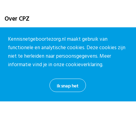
Over CPZ
Over ons
Kennisnetgeboortezorg.nl maakt gebruik van
Vacatures
functionele en analytische cookies. Deze cookies zijn
Contact
niet te herleiden naar persoonsgegevens. Meer
informatie vind je in onze
cookieverklaring.
Contact
Contactpagina
Ik snap het
030-27 39 786
cpz@stichtingcpz.nl
Mercatorlaan 1200, 3528 BL Utrecht
Blijf op de hoogte