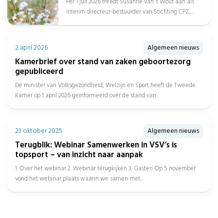
Per 1 juli 2026 treedt Susanne van ‘t Wout aan als
interim directeur-bestuurder van Stichting CPZ.
Daarnaast is Afien Spreen...
2 april 2026
Algemeen nieuws
Kamerbrief over stand van zaken geboortezorg
gepubliceerd
De minister van Volksgezondheid, Welzijn en Sport heeft de Tweede
Kamer op 1 april 2026 geïnformeerd over de stand van...
23 oktober 2025
Algemeen nieuws
Terugblik: Webinar Samenwerken in VSV’s is
topsport – van inzicht naar aanpak
1. Over het webinar 2. Webinar terugkijken 3. Gasten Op 5 november
vond het webinar plaats waarin we samen met...