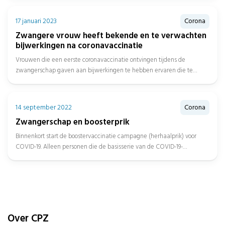
17 januari 2023
Corona
Zwangere vrouw heeft bekende en te verwachten
bijwerkingen na coronavaccinatie
Vrouwen die een eerste coronavaccinatie ontvingen tijdens de
zwangerschap gaven aan bijwerkingen te hebben ervaren die te
verwachten zijn na...
14 september 2022
Corona
Zwangerschap en boosterprik
Binnenkort start de boostervaccinatie campagne (herhaalprik) voor
COVID-19. Alleen personen die de basisserie van de COVID-19-
vaccinatie al hebben ontvangen, komen...
Over CPZ