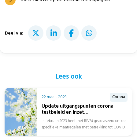
Deel via:
Lees ook
22 maart 2023
Corona
Update uitgangspunten corona
testbeleid en inzet
zorgmedewerkers buiten het
In februari 2023 heeft het RIVM geadviseerd om de
ziekenhuis
specifieke maatregelen met betrekking tot COVID-
19 te stoppen en voortaan algemene...