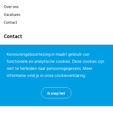
Over ons
Vacatures
Contact
Contact
Contactpagina
Kennisnetgeboortezorg.nl maakt gebruik van
030-27 39 786
functionele en analytische cookies. Deze cookies zijn
cpz@stichtingcpz.nl
niet te herleiden naar persoonsgegevens. Meer
Mercatorlaan 1200, 3528 BL Utrecht
informatie vind je in onze
cookieverklaring.
Blijf op de hoogte
Ik snap het
Meld je aan voor onze nieuwsbrief.
Aanmelden nieuwsbrief