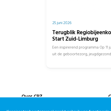
25 juni 2026
Terugblik Regiobijeenko
Start Zuid-Limburg
Een inspirerend programma Op 11 j
uit de geboortezorg, jeugdgezondh
gemeenten en het onderwijs samen 
Over CPZ
C
Over ons
C