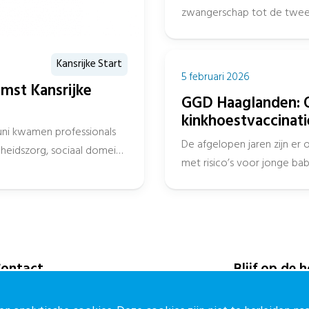
zwangerschap tot de tweede
Kansrijke Start
5 februari 2026
mst Kansrijke
GGD Haaglanden: 
kinkhoestvaccinati
uni kwamen professionals
De afgelopen jaren zijn er 
eidszorg, sociaal domein,
met risico’s voor jonge baby
in...
ontact
Blijf op de 
ontactpagina
Meld je aan vo