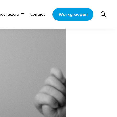
Werkgroepen
boortezorg
Contact