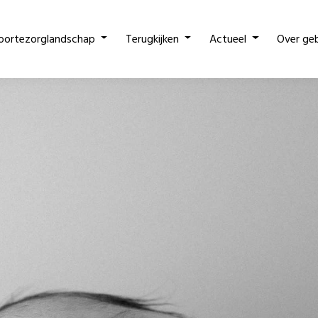
oortezorglandschap
Terugkijken
Actueel
Over ge