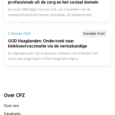
professionals uit de zorg en het sociaal domein
De eerste 1000 dagen van een kind, van 3 maanden voor de
zwangerschap tot de tweede verjaardag, zijn bepalend voor...
5 februari 2026
Kansrijke Start
GGD Haaglanden: Onderzoek naar
kinkhoestvaccinatie via de verloskundige
De afgelopen jaren zijn er opnieuw uitbraken van kinkhoest, met
risico’s voor jonge baby’s. In Den Haag halen nog te...
Over CPZ
Over ons
Vacatures