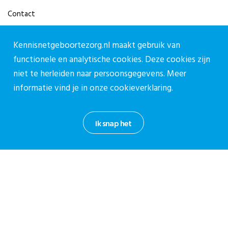
Contact
Contact
Kennisnetgeboortezorg.nl maakt gebruik van
functionele en analytische cookies. Deze cookies zijn
Contactpagina
niet te herleiden naar persoonsgegevens. Meer
030-27 39 786
informatie vind je in onze
cookieverklaring.
cpz@stichtingcpz.nl
Mercatorlaan 1200, 3528 BL Utrecht
Ik snap het
Blijf op de hoogte
Meld je aan voor onze nieuwsbrief.
Aanmelden nieuwsbrief