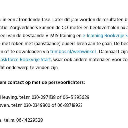
 in een afrondende fase. Later dit jaar worden de resultaten 
tie. Zorgverleners kunnen de CO-meter en beeldverhalen nu a
el van de bestaande V-MIS training en
e-learning Rookvrije S
met roken met (aanstaande) ouders leren aan te gaan. De bee
len of te downloaden via
trimbos.nl/webwinkel
. Daarnaast zij
askforce Rookvrije Start
, waar ook andere materialen voor zo
dit onderwerp te vinden zijn.
em contact op met de persvoorlichters:
 Heuving, tel.nr. 030-2971138 of 06–51395629
sven, tel.nr. 030-2349800 of 06-83718923
, tel.nr. 06-14229528