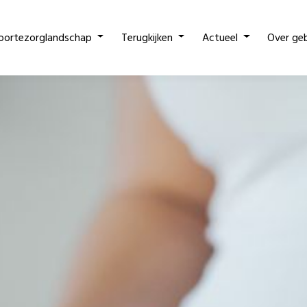
oortezorglandschap
Terugkijken
Actueel
Over ge