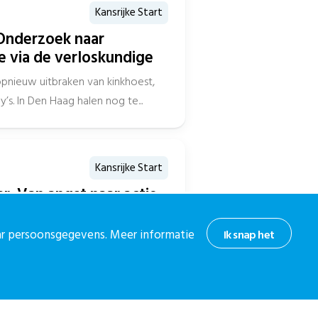
Kansrijke Start
Onderzoek naar
e via de verloskundige
opnieuw uitbraken van kinkhoest,
’s. In Den Haag halen nog te...
Kansrijke Start
r: Van angst naar actie,
lig melden voor
l II
aar persoonsgegevens. Meer informatie
Ik snap het
antwoord 3. Praktische informatie
oortezorgprofessional om met