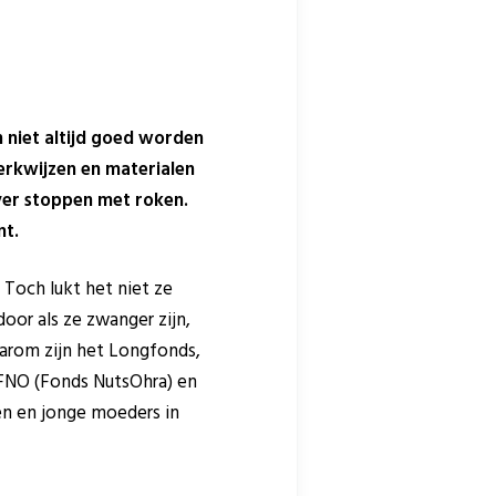
 niet altijd goed worden
rkwijzen en materialen
ver stoppen met roken.
nt.
Toch lukt het niet ze
or als ze zwanger zijn,
Daarom zijn het Longfonds,
 FNO (Fonds NutsOhra) en
en en jonge moeders in