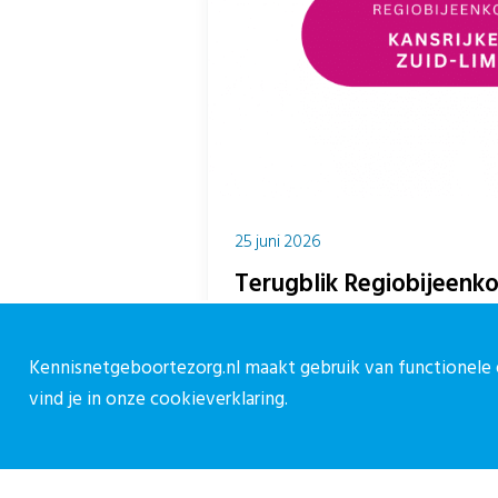
25 juni 2026
Terugblik Regiobijeenko
Start Zuid-Limburg
Een inspirerend programma Op 11 j
Kennisnetgeboortezorg.nl maakt gebruik van functionele e
uit de geboortezorg, jeugdgezondh
vind je in onze
cookieverklaring.
gemeenten en het onderwijs samen 