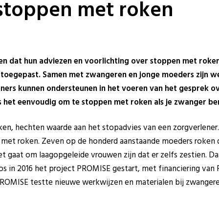
stoppen met roken
n dat hun adviezen en voorlichting over stoppen met roken
toegepast. Samen met zwangeren en jonge moeders zijn we
eners kunnen ondersteunen in het voeren van het gesprek o
s het eenvoudig om te stoppen met roken als je zwanger be
en, hechten waarde aan het stopadvies van een zorgverlener. 
n met roken. Zeven op de honderd aanstaande moeders roken do
 het gaat om laagopgeleide vrouwen zijn dat er zelfs zestien. 
os in 2016 het project PROMISE gestart, met financiering van
PROMISE testte nieuwe werkwijzen en materialen bij zwanger