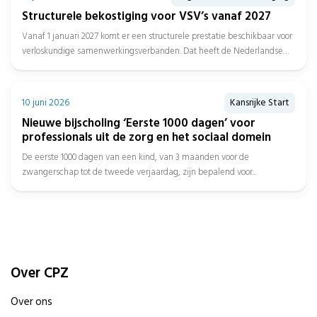
Structurele bekostiging voor VSV’s vanaf 2027
Vanaf 1 januari 2027 komt er een structurele prestatie beschikbaar voor
verloskundige samenwerkingsverbanden. Dat heeft de Nederlandse
Zorgautoriteit (NZa) bekendgemaakt....
10 juni 2026
Kansrijke Start
Nieuwe bijscholing ‘Eerste 1000 dagen’ voor
professionals uit de zorg en het sociaal domein
De eerste 1000 dagen van een kind, van 3 maanden voor de
zwangerschap tot de tweede verjaardag, zijn bepalend voor...
Over CPZ
Over ons