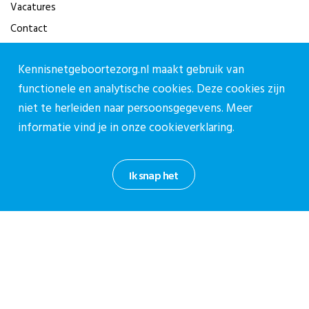
Vacatures
Contact
Contact
Kennisnetgeboortezorg.nl maakt gebruik van
functionele en analytische cookies. Deze cookies zijn
Contactpagina
niet te herleiden naar persoonsgegevens. Meer
030-27 39 786
informatie vind je in onze
cookieverklaring.
cpz@stichtingcpz.nl
Mercatorlaan 1200, 3528 BL Utrecht
Ik snap het
Blijf op de hoogte
Meld je aan voor onze nieuwsbrief.
Aanmelden nieuwsbrief