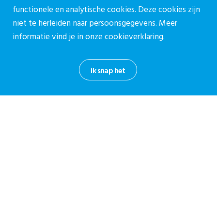
functionele en analytische cookies. Deze cookies zijn
Over ons
niet te herleiden naar persoonsgegevens. Meer
Vacatures
informatie vind je in onze
cookieverklaring.
Contact
Contact
Ik snap het
Contactpagina
030-27 39 786
cpz@stichtingcpz.nl
Mercatorlaan 1200, 3528 BL Utrecht
Blijf op de hoogte
Meld je aan voor onze nieuwsbrief.
Aanmelden nieuwsbrief