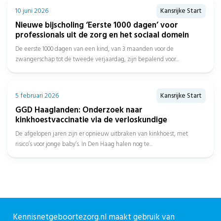
10 juni 2026
Kansrijke Start
Nieuwe bijscholing ‘Eerste 1000 dagen’ voor
professionals uit de zorg en het sociaal domein
De eerste 1000 dagen van een kind, van 3 maanden voor de
zwangerschap tot de tweede verjaardag, zijn bepalend voor...
5 februari 2026
Kansrijke Start
GGD Haaglanden: Onderzoek naar
kinkhoestvaccinatie via de verloskundige
De afgelopen jaren zijn er opnieuw uitbraken van kinkhoest, met
risico’s voor jonge baby’s. In Den Haag halen nog te...
Over CPZ
Kennisnetgeboortezorg.nl maakt gebruik van