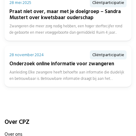
28 mei 2025
Cliëntparticipatie
Praat niet over, maar met je doelgroep – Sandra
Mustert over kwetsbaar ouderschap
Zwangeren die meer zorg nodig hebben, een hoger sterftecijfer rond
de geboorte en meer vroeggeboorte dan gemiddeld. Ruim 4 jaar...
28 november 2024
Cliëntparticipatie
Onderzoek online informatie voor zwangeren
Aanleiding Elke zwangere heeft behoefte aan informatie die duidelijk
en betrouwbaar is. Betrouwbare informatie draagt bij aan het
verbeteren van...
Over CPZ
Over ons