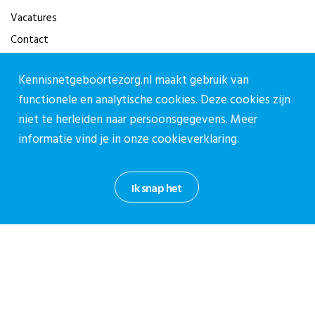
Vacatures
Contact
Contact
Kennisnetgeboortezorg.nl maakt gebruik van
functionele en analytische cookies. Deze cookies zijn
Contactpagina
niet te herleiden naar persoonsgegevens. Meer
030-27 39 786
informatie vind je in onze
cookieverklaring.
cpz@stichtingcpz.nl
Mercatorlaan 1200, 3528 BL Utrecht
Ik snap het
Blijf op de hoogte
Meld je aan voor onze nieuwsbrief.
Aanmelden nieuwsbrief