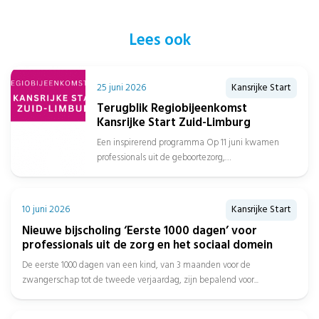
Lees ook
25 juni 2026
Kansrijke Start
Terugblik Regiobijeenkomst
Kansrijke Start Zuid-Limburg
Een inspirerend programma Op 11 juni kwamen
professionals uit de geboortezorg,
jeugdgezondheidszorg, sociaal domein, gemeenten
en het onderwijs samen in...
10 juni 2026
Kansrijke Start
Nieuwe bijscholing ‘Eerste 1000 dagen’ voor
professionals uit de zorg en het sociaal domein
De eerste 1000 dagen van een kind, van 3 maanden voor de
zwangerschap tot de tweede verjaardag, zijn bepalend voor...