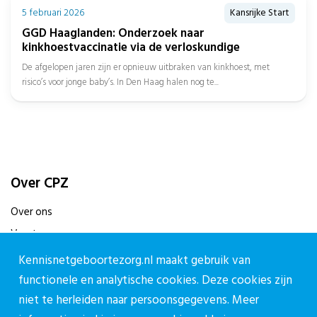
5 februari 2026
Kansrijke Start
GGD Haaglanden: Onderzoek naar
kinkhoestvaccinatie via de verloskundige
De afgelopen jaren zijn er opnieuw uitbraken van kinkhoest, met
risico’s voor jonge baby’s. In Den Haag halen nog te...
Over CPZ
Over ons
Vacatures
Contact
Kennisnetgeboortezorg.nl maakt gebruik van
functionele en analytische cookies. Deze cookies zijn
Contact
niet te herleiden naar persoonsgegevens. Meer