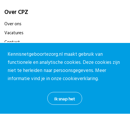
Over CPZ
Over ons
Vacatures
Contact
Kennisnetgeboortezorg.nl maakt gebruik van
Contact
functionele en analytische cookies. Deze cookies zijn
Contactpagina
niet te herleiden naar persoonsgegevens. Meer
informatie vind je in onze
cookieverklaring.
030-27 39 786
cpz@stichtingcpz.nl
Mercatorlaan 1200, 3528 BL Utrecht
Ik snap het
Blijf op de hoogte
Meld je aan voor onze nieuwsbrief.