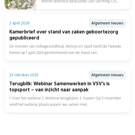
interim directeur-bestuurder van Stichting CPZ.
Daarnaast is Afien Spreen...
2 april 2026
Algemeen nieuws
Kamerbrief over stand van zaken geboortezorg
gepubliceerd
De minister van Volksgezondheid, Welzijn en Sport heeft de Tweede
Kamer op 1 april 2026 geïnformeerd over de stand van...
23 oktober 2025
Algemeen nieuws
Terugblik: Webinar Samenwerken in VSV’s is
topsport – van inzicht naar aanpak
1. Over het webinar 2. Webinar terugkijken 3. Gasten Op 5 november
vond het webinar plaats waarin we samen met...