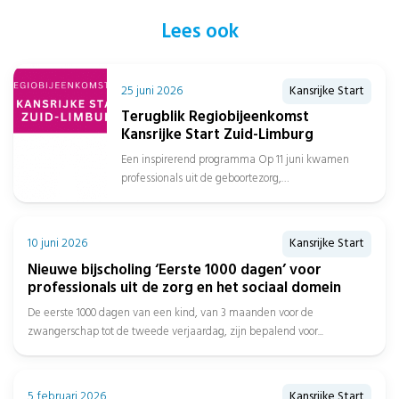
Lees ook
25 juni 2026
Kansrijke Start
Terugblik Regiobijeenkomst
Kansrijke Start Zuid-Limburg
Een inspirerend programma Op 11 juni kwamen
professionals uit de geboortezorg,
jeugdgezondheidszorg, sociaal domein, gemeenten
en het onderwijs samen in...
10 juni 2026
Kansrijke Start
Nieuwe bijscholing ‘Eerste 1000 dagen’ voor
professionals uit de zorg en het sociaal domein
De eerste 1000 dagen van een kind, van 3 maanden voor de
zwangerschap tot de tweede verjaardag, zijn bepalend voor...
5 februari 2026
Kansrijke Start