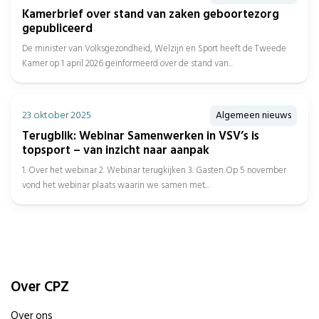
Kamerbrief over stand van zaken geboortezorg
gepubliceerd
De minister van Volksgezondheid, Welzijn en Sport heeft de Tweede
Kamer op 1 april 2026 geïnformeerd over de stand van...
23 oktober 2025
Algemeen nieuws
Terugblik: Webinar Samenwerken in VSV’s is
topsport – van inzicht naar aanpak
1. Over het webinar 2. Webinar terugkijken 3. Gasten Op 5 november
vond het webinar plaats waarin we samen met...
Over CPZ
Over ons