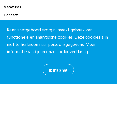
Vacatures
Contact
Contact
Kennisnetgeboortezorg.nl maakt gebruik van
functionele en analytische cookies. Deze cookies zijn
Contactpagina
niet te herleiden naar persoonsgegevens. Meer
030-27 39 786
informatie vind je in onze
cookieverklaring.
cpz@stichtingcpz.nl
Mercatorlaan 1200, 3528 BL Utrecht
Ik snap het
Blijf op de hoogte
Meld je aan voor onze nieuwsbrief.
Aanmelden nieuwsbrief