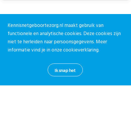
Lees ook
Kennisnetgeboortezorg.nl maakt gebruik van
functionele en analytische cookies. Deze cookies zijn
niet te herleiden naar persoonsgegevens. Meer
18 juni 2026
Organisatie en bekostiging
informatie vind je in onze
cookieverklaring.
Structurele bekostiging voor VSV’s
vanaf 2027
Vanaf 1 januari 2027 komt er een structurele
Ik snap het
prestatie beschikbaar voor verloskundige
samenwerkingsverbanden. Dat heeft de
Nederlandse Zorgautoriteit (NZa) bekendgemaakt....
5 februari 2026
Organisatie en bekostiging
Subsidieronde ZonMw — Zwangerschap en
geboorte: Pre- en neonatale screening
De subsidieoproep Zwangerschap en geboorte: Pre- en neonatale
screening richt zich op de doorontwikkeling van de bestaande pre- en
neonatale...