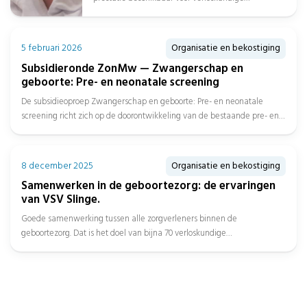
samenwerkingsverbanden. Dat heeft de
Nederlandse Zorgautoriteit (NZa) bekendgemaakt....
5 februari 2026
Organisatie en bekostiging
Subsidieronde ZonMw — Zwangerschap en
geboorte: Pre- en neonatale screening
De subsidieoproep Zwangerschap en geboorte: Pre- en neonatale
screening richt zich op de doorontwikkeling van de bestaande pre- en
neonatale...
8 december 2025
Organisatie en bekostiging
Samenwerken in de geboortezorg: de ervaringen
van VSV Slinge.
Goede samenwerking tussen alle zorgverleners binnen de
geboortezorg. Dat is het doel van bijna 70 verloskundige
samenwerkingsverbanden (VSV’s). Met ondersteuning...