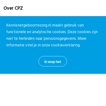
Over CPZ
Over ons
Kennisnetgeboortezorg.nl maakt gebruik van
Vacatures
functionele en analytische cookies. Deze cookies zijn
Contact
niet te herleiden naar persoonsgegevens. Meer
Contact
informatie vind je in onze
cookieverklaring.
Contactpagina
Ik snap het
030-27 39 786
cpz@stichtingcpz.nl
Mercatorlaan 1200, 3528 BL Utrecht
Blijf op de hoogte
Meld je aan voor onze nieuwsbrief.