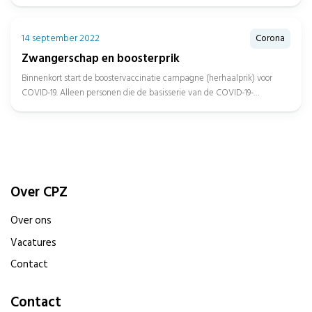
verwachten zijn na...
14 september 2022
Corona
Zwangerschap en boosterprik
Binnenkort start de boostervaccinatie campagne (herhaalprik) voor
COVID-19. Alleen personen die de basisserie van de COVID-19-
vaccinatie al hebben ontvangen, komen...
Over CPZ
Over ons
Vacatures
Contact
Contact