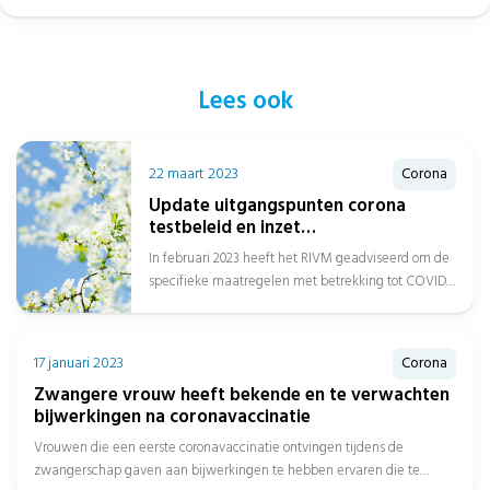
Lees ook
22 maart 2023
Corona
Update uitgangspunten corona
testbeleid en inzet
zorgmedewerkers buiten het
In februari 2023 heeft het RIVM geadviseerd om de
ziekenhuis
specifieke maatregelen met betrekking tot COVID-
19 te stoppen en voortaan algemene...
17 januari 2023
Corona
Zwangere vrouw heeft bekende en te verwachten
bijwerkingen na coronavaccinatie
Vrouwen die een eerste coronavaccinatie ontvingen tijdens de
zwangerschap gaven aan bijwerkingen te hebben ervaren die te