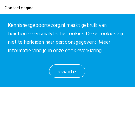
Contactpagina
030-27 39 786
Kennisnetgeboortezorg.nl maakt gebruik van
cpz@stichtingcpz.nl
functionele en analytische cookies. Deze cookies zijn
Mercatorlaan 1200, 3528 BL Utrecht
niet te herleiden naar persoonsgegevens. Meer
informatie vind je in onze
cookieverklaring.
Blijf op de hoogte
Meld je aan voor onze nieuwsbrief.
Ik snap het
Aanmelden nieuwsbrief