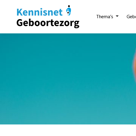
Thema’s
Geb