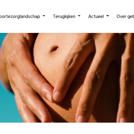
oortezorglandschap
Terugkijken
Actueel
Over ge