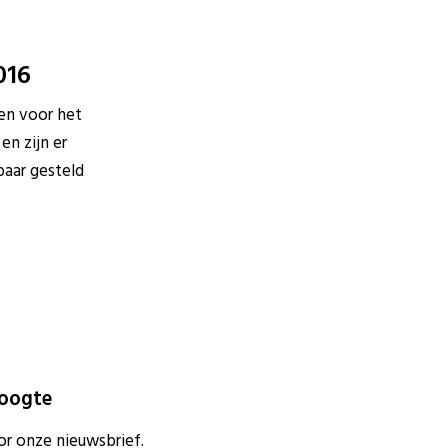
016
nen voor het
n zijn er
aar gesteld
hoogte
or onze nieuwsbrief.