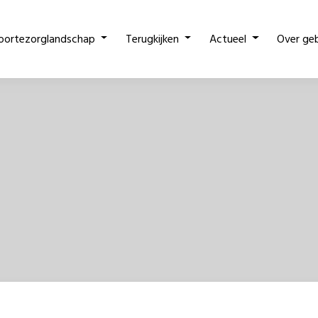
oortezorglandschap
Terugkijken
Actueel
Over ge