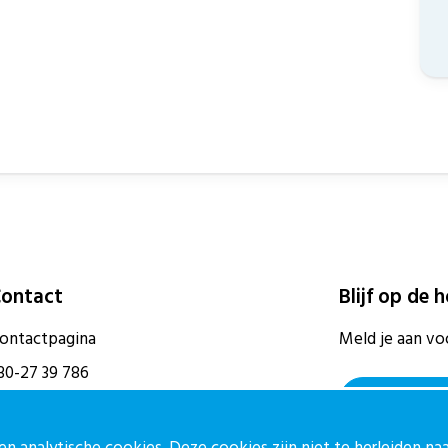
ontact
Blijf op de 
ontactpagina
Meld je aan vo
30-27 39 786
Aanmelden
pz@stichtingcpz.nl
ercatorlaan 1200, 3528 BL Utrecht
n analytische cookies. Deze cookies zijn niet te herleiden n