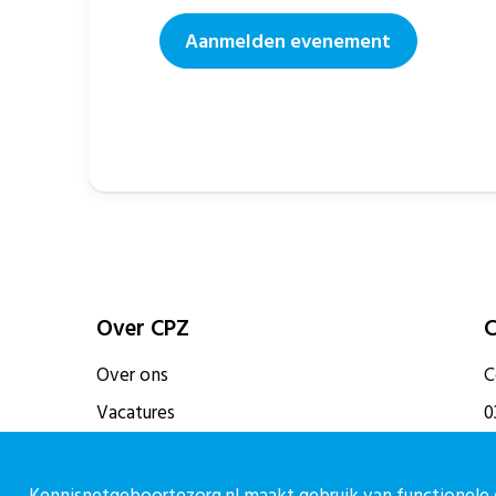
Aanmelden evenement
Over CPZ
C
Over ons
C
Vacatures
0
Contact
c
M
Kennisnetgeboortezorg.nl maakt gebruik van functionele e