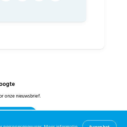
hoogte
or onze nieuwsbrief.
 nieuwsbrief
aar persoonsgegevens. Meer informatie
Ik snap het