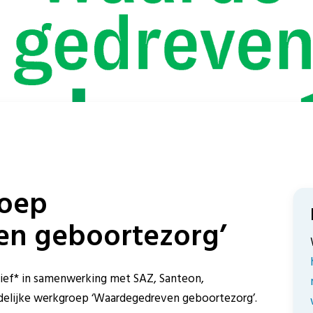
roep
n geboortezorg’
iatief* in samenwerking met SAZ, Santeon,
ndelijke werkgroep ‘Waardegedreven geboortezorg’.