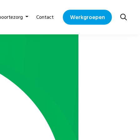
Werkgroepen
boortezorg
Contact