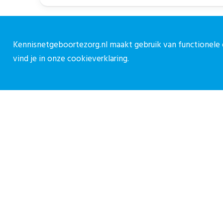
Kennisnetgeboortezorg.nl maakt gebruik van functionele e
vind je in onze
cookieverklaring.
Over CPZ
C
Over ons
C
Vacatures
0
Contact
c
M
Privacy reglement CPZ
Cookieverklaring
Inf