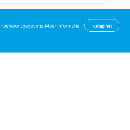
aar persoonsgegevens. Meer informatie
Ik snap het
hoogte
or onze nieuwsbrief.
 nieuwsbrief