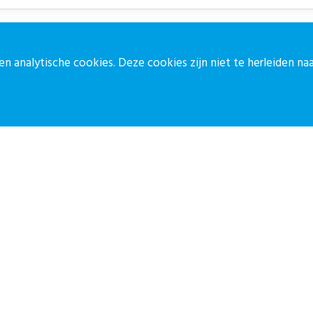
n analytische cookies. Deze cookies zijn niet te herleiden n
ontact
Blijf op de 
ontactpagina
Meld je aan vo
30-27 39 786
Aanmelden
pz@stichtingcpz.nl
ercatorlaan 1200, 3528 BL Utrecht
ormatiebeveiligingsbeleid
Disclaimer