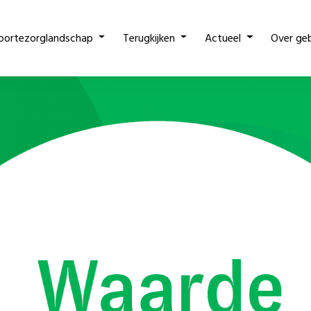
oortezorglandschap
Terugkijken
Actueel
Over ge