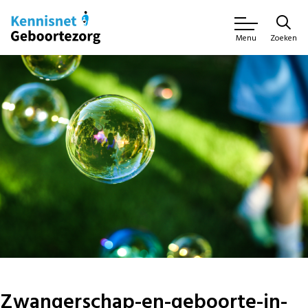
Zoeken
Menu
Zwangerschap-en-geboorte-in-