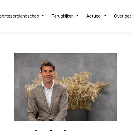
oortezorglandschap
Terugkijken
Actueel
Over ge