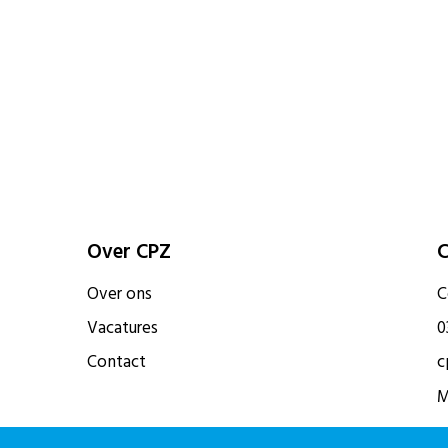
Over CPZ
C
Over ons
C
Vacatures
0
Contact
c
M