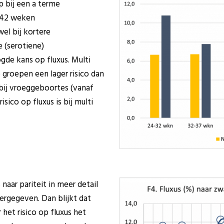
p bij een a terme
n 42 weken
el bij kortere
e (serotiene)
de kans op fluxus. Multi
 groepen een lager risico dan
r bij vroeggeboortes (vanaf
sico op fluxus is bij multi
s naar pariteit in meer detail
rgegeven. Dan blijkt dat
et risico op fluxus het