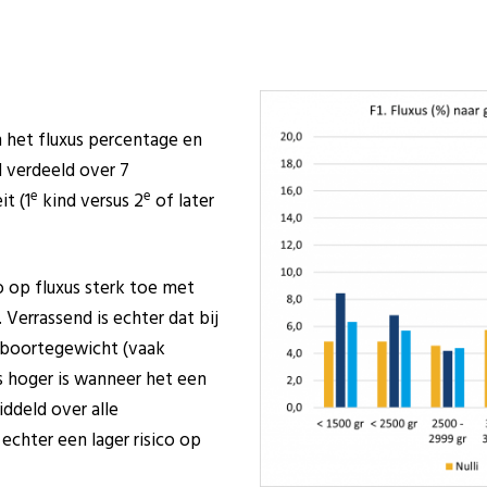
en het fluxus percentage en
 verdeeld over 7
e
e
t (1
kind versus 2
of later
o op fluxus sterk toe met
errassend is echter dat bij
geboortegewicht (vaak
s hoger is wanneer het een
ddeld over alle
chter een lager risico op