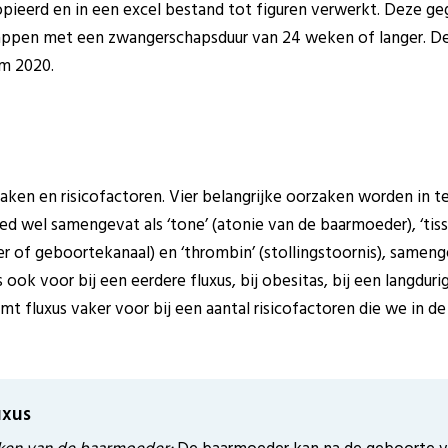
opieerd en in een excel bestand tot figuren verwerkt. Deze ge
ppen met een zwangerschapsduur van 24 weken of langer. De d
/m 2020.
zaken en risicofactoren. Vier belangrijke oorzaken worden in 
ed wel samengevat als ‘tone’ (atonie van de baarmoeder), ‘tis
 of geboortekanaal) en ‘thrombin’ (stollingstoornis), samengeva
 ook voor bij een eerdere fluxus, bij obesitas, bij een langdur
t fluxus vaker voor bij een aantal risicofactoren die we in d
uxus