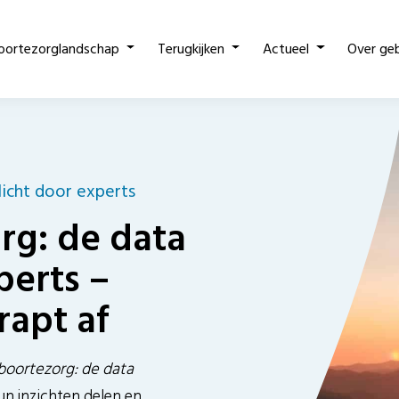
oortezorglandschap
Terugkijken
Actueel
Over ge
licht door experts
rg: de data
perts –
rapt af
boortezorg: de data
un inzichten delen en