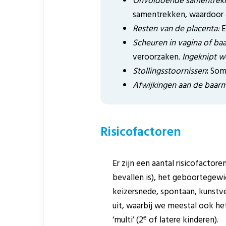
Onvoldoende samentrekk
samentrekken, waardoor 
Resten van de placenta:
E
Scheuren in vagina of 
veroorzaken
. Ingeknipt 
Stollingsstoornissen
:
Soms
Afwijkingen aan de baar
Risicofactoren
Er zijn een aantal risicofactore
bevallen is), het geboortegewic
keizersnede, spontaan, kunstve
uit, waarbij we meestal ook het 
e
‘multi’ (2
of latere kinderen).