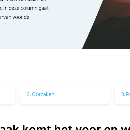
. In deze column gaat
ervan voor de
2. Oorzaken
3. 
vaak komt het voor en wa