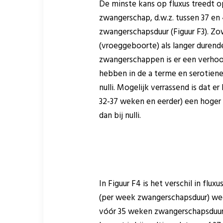
De minste kans op fluxus treedt o
zwangerschap, d.w.z. tussen 37 e
zwangerschapsduur (Figuur F3). Zow
(vroeggeboorte) als langer durend
zwangerschappen is er een verhoog
hebben in de a terme en serotiene
nulli. Mogelijk verrassend is dat e
32-37 weken en eerder) een hoger ri
dan bij nulli.
In Figuur F4 is het verschil in fluxu
(per week zwangerschapsduur) wee
vóór 35 weken zwangerschapsduur h