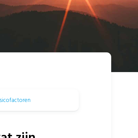
Risicofactoren
t zijn