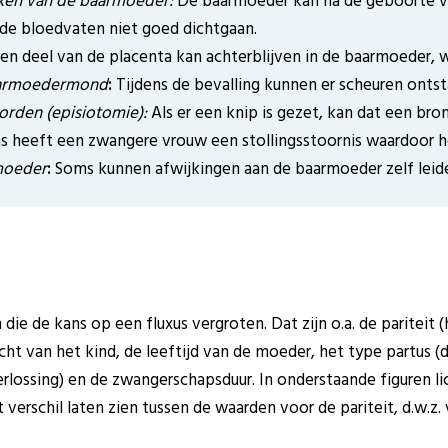
en van de baarmoeder:
De baarmoeder kan na de geboorte va
de bloedvaten niet goed dichtgaan.
en deel van de placenta kan achterblijven in de baarmoeder, 
baarmoedermond
:
Tijdens de bevalling kunnen er scheuren ontst
worden (episiotomie):
Als er een knip is gezet, kan dat een bron
 heeft een zwangere vrouw een stollingsstoornis waardoor het
moeder
:
Soms kunnen afwijkingen aan de baarmoeder zelf leide
n die de kans op een fluxus vergroten. Dat zijn o.a. de pariteit
ht van het kind, de leeftijd van de moeder, het type partus (d
rlossing) en de zwangerschapsduur. In onderstaande figuren li
verschil laten zien tussen de waarden voor de pariteit, d.w.z. vo