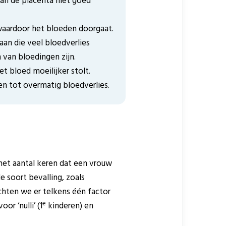
n de placenta niet goed
waardoor het bloeden doorgaat.
aan die veel bloedverlies
 van bloedingen zijn.
 bloed moeilijker stolt.
n tot overmatig bloedverlies.
 (het aantal keren dat een vrouw
e soort bevalling, zoals
chten we er telkens één factor
e
or ‘nulli’ (1
kinderen) en