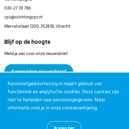
030-27 39 786
cpz@stichtingcpz.nl
Mercatorlaan 1200, 3528 BL Utrecht
Blijf op de hoogte
Meld je aan voor onze nieuwsbrief.
Aanmelden nieuwsbrief
Kennisnetgeboortezorg.nl maakt gebruik van
functionele en analytische cookies. Deze cookies zijn
niet te herleiden naar persoonsgegevens. Meer
informatie vind je in onze
cookieverklaring.
Privacy reglement CPZ
Cookieverklaring
Ik snap het