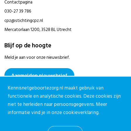
Contactpagina
030-27 39 786
cpz@stichtingcpz.nl
Mercatorlaan 1200, 3528 BL Utrecht
Blijf op de hoogte
Meld je aan voor onze nieuwsbrief.
Aanmelden nieuwsbrief
Kennisnetgeboortezorg.nl maakt gebruik van
functionele en analytische cookies. Deze cookies zijn
niet te herleiden naar persoonsgegevens. Meer
informatie vind je in onze
cookieverklaring.
Privacy reglement CPZ
Cookieverklaring