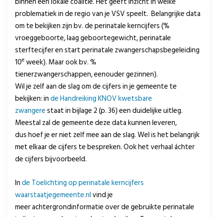
binnen een lokale coalitie. Het geeft inzicht in welke
problematiek in de regio van je VSV speelt. Belangrijke data
om te bekijken zijn bv. de perinatale kerncijfers (%
vroeggeboorte, laag geboortegewicht, perinatale
sterftecijfer en start perinatale zwangerschapsbegeleiding
e
10
week). Maar ook bv. %
tienerzwangerschappen, eenouder gezinnen).
Wil je zelf aan de slag om de cijfers in je gemeente te
bekijken: in
de Handreiking KNOV kwetsbare
zwangere
staat in bijlage 2 (p. 36) een duidelijke uitleg.
Meestal zal de gemeente deze data kunnen leveren,
dus hoef je er niet zelf mee aan de slag. Wel is het belangrijk
met elkaar de cijfers te bespreken. Ook het verhaal áchter
de cijfers bijvoorbeeld.
In
de Toelichting op perinatale kerncijfers
waarstaatjegemeente.nl
vind je
meer achtergrondinformatie over de gebruikte perinatale