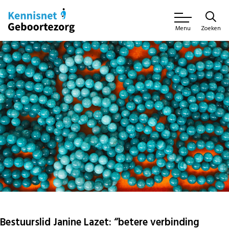
Zoeken
Menu
Bestuurslid Janine Lazet: “betere verbinding