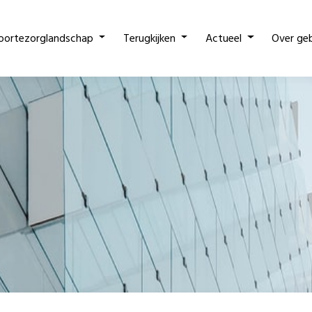
oortezorglandschap
Terugkijken
Actueel
Over ge