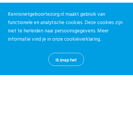
030-27 39 786
Kennisnetgeboortezorg.nl maakt gebruik van
cpz@stichtingcpz.nl
functionele en analytische cookies. Deze cookies zijn
Mercatorlaan 1200, 3528 BL Utrecht
niet te herleiden naar persoonsgegevens. Meer
Blijf op de hoogte
informatie vind je in onze
cookieverklaring.
Meld je aan voor onze nieuwsbrief.
Ik snap het
Aanmelden nieuwsbrief
Privacy reglement CPZ
Cookieverklaring