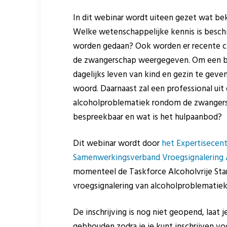
In dit webinar wordt uiteen gezet wat be
Welke wetenschappelijke kennis is besch
worden gedaan? Ook worden er recente ci
de zwangerschap weergegeven. Om een br
dagelijks leven van kind en gezin te gev
woord. Daarnaast zal een professional ui
alcoholproblematiek rondom de zwangersch
bespreekbaar en wat is het hulpaanbod?
Dit webinar wordt door
het Expertisecen
Samenwerkingsverband Vroegsignalering 
momenteel de Taskforce Alcoholvrije Start
vroegsignalering van alcoholproblematie
De inschrijving is nog niet geopend, laat
gebhouden zodra je je kunt inschrijven vo