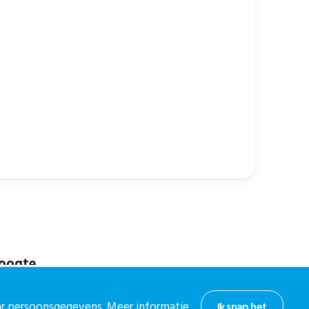
hoogte
or onze nieuwsbrief.
aar persoonsgegevens. Meer informatie
Ik snap het