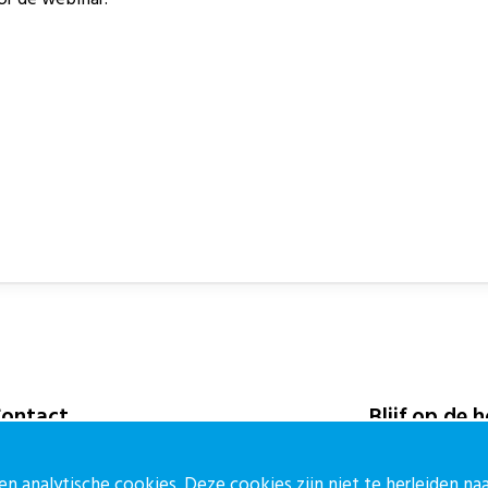
ontact
Blijf op de 
ontactpagina
Meld je aan vo
n analytische cookies. Deze cookies zijn niet te herleiden n