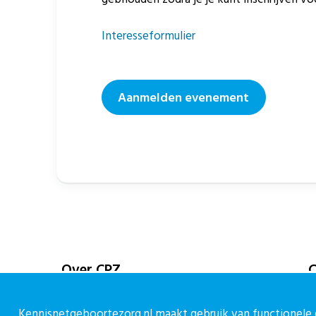
Interesseformulier
Aanmelden evenement
Over CPZ
C
Over ons
C
Kennisnetgeboortezorg.nl maakt gebruik van functionele e