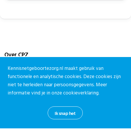
Over CPZ
Over ons
Kennisnetgeboortezorg.nl maakt gebruik van
Vacatures
functionele en analytische cookies. Deze cookies zijn
niet te herleiden naar persoonsgegevens. Meer
Contact
informatie vind je in onze
cookieverklaring.
Contact
Contactpagina
Ik snap het
030-27 39 786