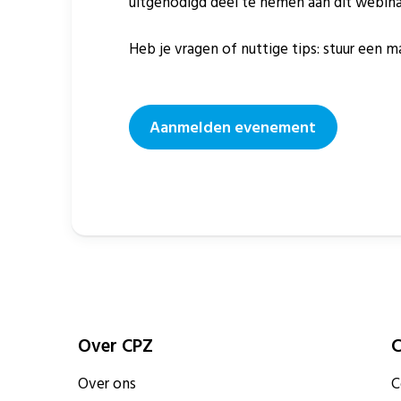
uitgenodigd deel te nemen aan dit webina
Heb je vragen of nuttige tips: stuur een 
Aanmelden evenement
Over CPZ
C
Over ons
C