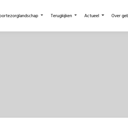
oortezorglandschap
Terugkijken
Actueel
Over ge