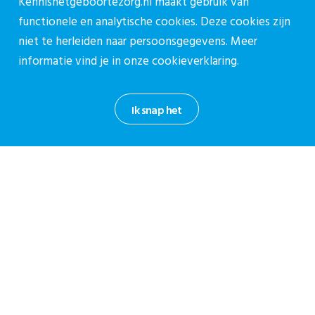
Kennisnetgeboortezorg.nl maakt gebruik van
Contact
functionele en analytische cookies. Deze cookies zijn
niet te herleiden naar persoonsgegevens. Meer
Contact
informatie vind je in onze
cookieverklaring.
Contactpagina
030-27 39 786
Ik snap het
cpz@stichtingcpz.nl
Mercatorlaan 1200, 3528 BL Utrecht
Blijf op de hoogte
Meld je aan voor onze nieuwsbrief.
Aanmelden nieuwsbrief