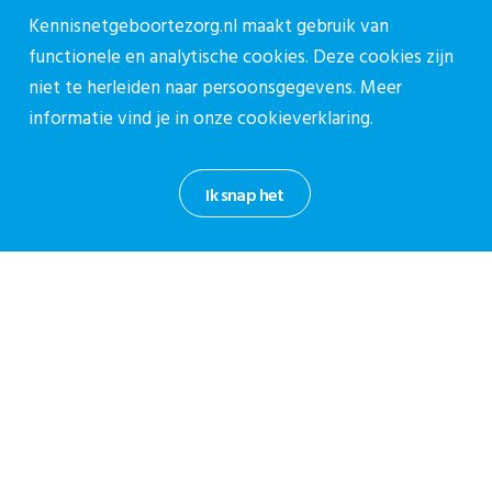
Contact
Kennisnetgeboortezorg.nl maakt gebruik van
Contactpagina
functionele en analytische cookies. Deze cookies zijn
030-27 39 786
niet te herleiden naar persoonsgegevens. Meer
informatie vind je in onze
cookieverklaring.
cpz@stichtingcpz.nl
Mercatorlaan 1200, 3528 BL Utrecht
Ik snap het
Blijf op de hoogte
Meld je aan voor onze nieuwsbrief.
Aanmelden nieuwsbrief